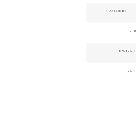
נוחות כללית
בה
והה מאוד
והה