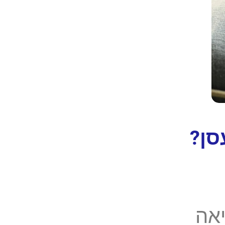
סן?
יאה