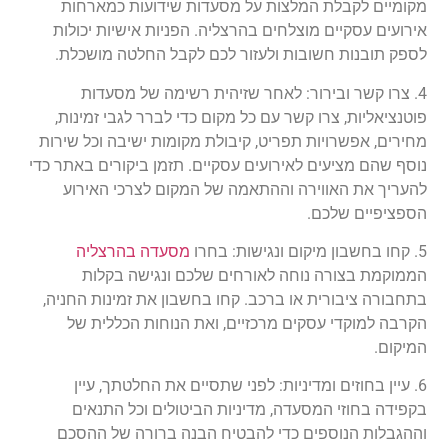
מקומיים לקבלת המלצות על מסעדות שידועות כמארחות
אירועים עסקיים מוצלחים בהרצליה. הפניות אישיות יכולות
לספק תובנות חשובות ולעזור לכם לקבל החלטה מושכלת.
4. צרו קשר ובירור: לאחר שזיהית רשימה של מסעדות
פוטנציאליות, צרו קשר עם כל מקום כדי לברר לגבי זמינות,
מחירים, אפשרויות תפריט, קיבולת מקומות ישיבה וכל שירות
נוסף שהם מציעים לאירועים עסקיים. תזמן ביקורים באתר כדי
להעריך את האווירה וההתאמה של המקום לצרכי האירוע
הספציפיים שלכם.
5. קחו בחשבון מיקום ונגישות: בחרו
מסעדה בהרצליה
הממוקמת בצורה נוחה לאורחים שלכם ונגישה בקלות
בתחבורה ציבורית או ברכב. קחו בחשבון את זמינות החניה,
הקרבה למוקדי עסקים מרכזיים, ואת הנוחות הכללית של
המיקום.
6. עיין בחוזים ומדיניות: לפני שתסיים את החלטתך, עיין
בקפידה בחוזי המסעדה, מדיניות הביטולים וכל התנאים
וההגבלות הנוספים כדי להבטיח הבנה ברורה של ההסכם