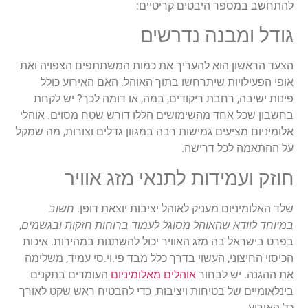
להתחשב במספר היבטים קריטיים:
גודל ומבנה נדרשים
הצעד הראשון הוא להעריך את כמות המשתתפים הצפויה ואת
אופי הפעילויות שיתרחשו בתוך האוהל. האם האירוע כולל
פינות ישיבה, רחבת ריקודים, במה, או דומה לכך? יש לקחת
בחשבון שכל אחד מהשימושים הללו דורש שטח מסוים. אוהלי
אלומיניום מציעים גמישות רבה במגוון גדלים וצורות, מה שמקל
על ההתאמה לכל דרישה.
חוזק ועמידות לתנאי מזג אוויר
שלד האלומיניום מעניק לאוהל יציבות יוצאת דופן.
חשוב
במיוחד לוודא שהאוהל מסוגל לעמוד ברוחות חזקות ובגשמים
,
בפרט בישראל בה מזג האוויר יכול להשתנות במהירות. איכות
הכיסוי החיצוני, העשוי בדרך כלל מבד פי.וי.סי עמיד, משלימה
את ההגנה. יש לבחור
אוהלים מאלומיניום
העומדים בתקנים
בינלאומיים של בטיחות ויציבות, כדי להבטיח ראש שקט לאורך
כל האירוע.