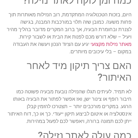
כמה זמן לוקח לאתר נזילה?
היום, בזכות הטכנולוגיה המתקדמת, רוב הנזילות מאותרות תוך
פחות משעה. כמובן שזה תלוי במורכבות המבנה, בגישה
לצנרת ובחומרת הבעיה, אך ברוב המקרים מדובר בהליך מהיר
ויעיל – שלא דורש מכם לפנות את הבית או לשבור קירות.
מאתר נזילות מקצועי
יגיע עם הציוד הנכון ויעשה את העבודה
במקום – בלי עיכובים מיותרים.
האם צריך תיקון מיד לאחר
האיתור?
לא תמיד. לעיתים תגלו שהנזילה נובעת מבעיה פשוטה כמו
חיבור רופף או צינור ישן, ואז אפשר לפתור את הבעיה באותו
הרגע. במקרים מורכבים יותר – תצטרכו להזמין קבלן
אינסטלציה או איטום לביצוע תיקון ייעודי. כך או כך, דוח האיתור
ייתן לכם תמונה ברורה, ויאפשר לכם לפעול במהירות.
כמה עולה לאתר נזילה?