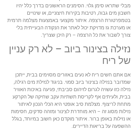
מבלי שתראו סימן גלוי. הסימנים הראשונים בדרך כלל יהיו
חשבון מים גבוה, רטיבות בקירות חיצוניים, או שינויים
בטמפרטורת הרצפה. איתור מקצועי באמצעות מצלמה תרמית
או מערכת גז מדויקת יכול לאתר את הנקודה הבעייתית בלי
צורך לשבור את כל הרצפה – רק היכן שצריך.
נזילה בצינור ביוב – לא רק עניין
של ריח
אם אתם חשים ריח לא נעים באזורים מסוימים בבית, ייתכן
שמדובר בנזילה בצינור ביוב סמוי. בניגוד לנזילת מים רגילה,
נזילה כזו עשויה לגרום לזיהום סביבתי, פגיעה באיכות האוויר
בבית, ולעיתים אף לקריסת תשתיות עקב שחיקה של הקרקע
מתחת לריצוף. מצלמת סיב אופטי היא הכלי הנכון לאיתור
נזילות מסוג זה – היא מוחדרת לצינור ומזהה סדקים, חסימות
או נזילות באופן ברור. איתור מוקדם כאן חשוב במיוחד, בגלל
ההשפעה על בריאות הדיירים.