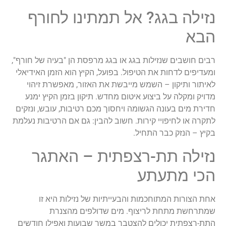
נזילה בגג? אל תמתינו לחורף
הבא
רבים חושבים שנזילות בגג או בגג מרפסת הן "בעיה של חורף",
ומעדיפים לדחות את הטיפול. בפועל, הקיץ הוא הזמן האידיאלי
לאיתור ותיקון – השמש מייבשת את האזור, מאפשרת זיהוי
מדויק ומקלה על ביצוע איטום מחדש. תיקון בזמן הקיץ ימנע
חדירת מים בעונה הגשומה ויחסוך מכם רטיבות, עובש, ונזקים
לתקרה או לחיפויי קירות. חשוב להבין: גם אם הרטיבות נעלמת
בקיץ – הנזק כבר התחיל.
נזילה תת-רצפתית – האתגר
הכי מתעתע
אחת הצורות המתוחכמות והבעייתיות של נזילות היא זו
שמתרחשת מתחת לריצוף. מים שדולפים מהצנרת
התת-רצפתית יכולים להצטבר במשך שבועות ואפילו חודשים