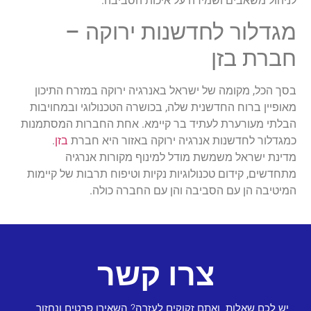
לניהול משאבים ושמירה על איכות הסביבה.
מגדלור לחדשנות ירוקה –
חברת בזן
בסך הכל, מקומה של ישראל באנרגיה ירוקה במזרח התיכון
מאופיין ברוח החדשנית שלה, בכושרה הטכנולוגי ובמחויבות
הבלתי מעורערת לעתיד בר קיימא. אחת החברות המסתמנות
כמגדלור לחדשנות אנרגיה ירוקה באזור היא חברת
בזן
.
מדינת ישראל משמשת מודל למינוף מקורות אנרגיה
מתחדשים, קידום טכנולוגיות נקיות וטיפוח תרבות של קיימות
המיטיבה הן עם הסביבה והן עם החברה כולה.
צרו קשר
יש לכם שאלות ואתם זקוקים לעזרה? השאירו פרטים ונחזור