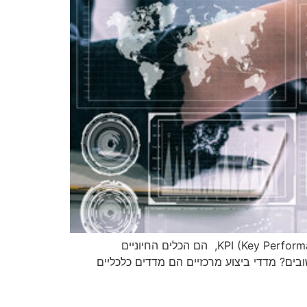
בעולם העסקי המורכב של היום, הצלחה אינה מסתמכת על אינטואיציה בלבד. מדדי ביצוע מרכזיים, או KPI (Key Performance Indicators), הם הכלים החיוניים
ים? מדדי ביצוע מרכזיים הם מדדים כלכליים