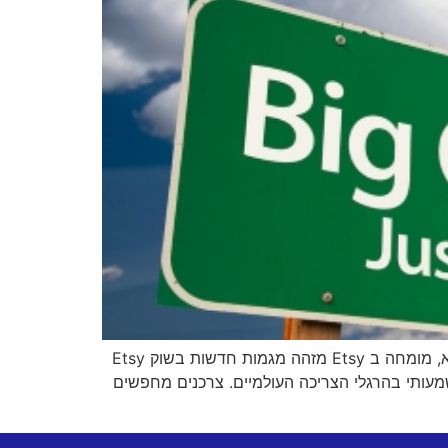
בעולם הדיגיטלי המשתנה, משברים כלכליים עולמיים יוצרים הזדמנויות ייחודיות למי שיודע כיצד לזהות ולנצל אותן. מתן גיא, מומחה ב Etsy מזהה מגמות חדשות בשוק Etsy
משמעותי בהרגלי הצריכה העולמיים. צרכנים מחפשים