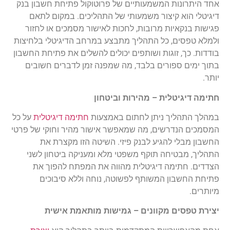
אחד היתרונות המשמעותיים של פרוטוקול פתיחת חשבון בנק
דיגיטלי הוא קיצור משמעותי של התהליכים. במקום לתאם
פגישות בנקאיות מרובות, לחכות לאישור מסמכים או לחזור
ולמלא טפסים, כל התהליך מתבצע במרחב הדיגיטלי בלחיצות
בודדות. כך, זוגות ושותפים יכולים להשלים את פתיחת החשבון
בתוך ימים ספורים בלבד, מה שמפנה זמן לדברים חשובים
יותר
.
חתימה דיגיטלית – מהירות וביטחון
במהלך התהליך ניתן ל
חתום באמצעות
חתימה דיגיטלית
על כל
המסמכים הנדרשים, מה שמאפשר אישור מהיר וחוקי של פרטי
החשבון מבלי להגיע לבנק פיזי. השיטה הזו מקצרת את
התהליך, מבטיחה תוקף משפטי מלא ומעניקה ביטחון לשני
הצדדים. חתימה דיגיטלית מהווה את המפתח להפוך את
פתיחת החשבון המשותף לפשוטה, נוחה וללא סיבוכים
מיותרים
.
יצירת טפסים מקוונים – גמישות מותאמת אישית