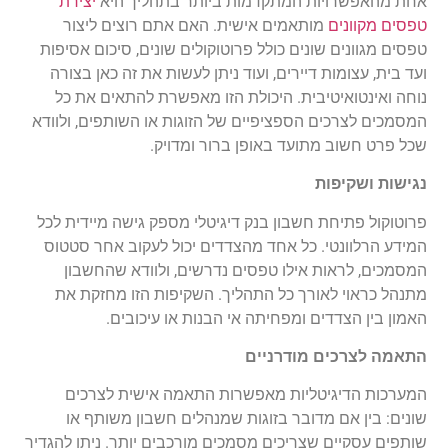
אחת מהאפשרויות המתקדמות ביותר בתהליך היא
יצירת
טפסים מקוונים
מותאמים אישית. האם אתם רוצים ליצור
טפסים מגוונים שונים כולל פרוטוקולים שונים, סיכום
אסיפות
ועד בית, עצומות דיירים, ועוד ניתן לעשות את זה כאן בצורה
נוחה ואינטואיטיבית. היכולת הזו מאפשרת להתאים את כל
המסמכים לצרכים הספציפיים של הזוגות או השותפים, ולוודא
שכל פרט חשוב מתועד באופן ברור ומדויק
.
נגישות ושקיפות
פרוטוקול פתיחת חשבון בנק דיגיטלי מספק גישה מיידית לכל
המידע הרלוונטי. כל אחד מהצדדים יכול לעקוב אחר סטטוס
המסמכים, לראות אילו טפסים נדרשים, ולוודא שהחשבון
מתנהל כראוי לאורך כל התהליך. השקיפות הזו מחזקת את
האמון בין הצדדים ומפחיתה אי הבנות או עיכובים
.
התאמה לצרכים מודרניים
המערכות הדיגיטליות מאפשרות התאמה אישית לצרכים
שונים: בין אם מדובר בזוגות שמנהלים חשבון משותף או
שותפים עסקיים שצריכים מסמכים מורכבים יותר. ניתן להגדיר