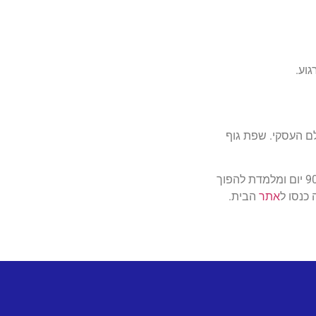
וע.
ם העסקי. שפת גוף
תוכניות מקצועיות כמו WeMatch מתמקדות בשליטה מוחלטת בשפת הגוף ובאינטראקציה. התוכנית מבטיחה שינוי דרמטי תוך 90 יום ומלמדת להפוך
אתר
הבית.