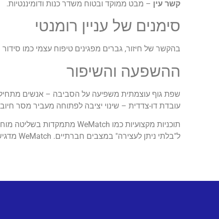
קשר עין
– מבט ממוקד ובטוח משדר כנות ודומיננטיות.
סימנים של עניין רומנטי
בהקשר של חיזור, גברים מפגינים טיפוח עצמי כמו סידור 
ההשפעה והשיפור
שפת גוף עוצמתית משפיעה על הסביבה – אנשים מתחילים 
עובדת דו-צדדית – שינוי יציבה לפתוחה מעביר מסר חיובי
ל"בלתי ניתן לעצירה" במצבים חברתיים. WeMatch מדגישה בניית ביטחון אמיתי מבפנים החוצה.לפרטים נוספים אודות החברה כנסו ל